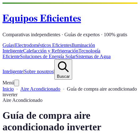
Equipos Eficientes
Comparativas independientes · Guías de expertos · 100% gratis
Guías
|
Electrodomésticos Eficientes
Iluminación
Inteligente
Calefacción y Refrigeración
Tecnología
Eficiente
Soluciones de Energía Solar
Sistemas de Agua
Inteligente
|
Sobre nosotros
|
Buscar
Menú
Inicio
Aire Acondicionado
Guía de compra aire acondicionado
inverter
Aire Acondicionado
Guía de compra aire
acondicionado inverter