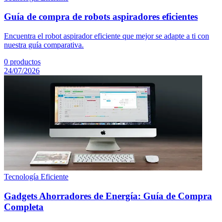
Guía de compra de robots aspiradores eficientes
Encuentra el robot aspirador eficiente que mejor se adapte a ti con
nuestra guía comparativa.
0
productos
24/07/2026
Tecnología Eficiente
Gadgets Ahorradores de Energía: Guía de Compra
Completa