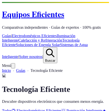
Equipos Eficientes
Comparativas independientes · Guías de expertos · 100% gratis
Guías
|
Electrodomésticos Eficientes
Iluminación
Inteligente
Calefacción y Refrigeración
Tecnología
Eficiente
Soluciones de Energía Solar
Sistemas de Agua
Inteligente
|
Sobre nosotros
|
Buscar
Menú
Inicio
Guías
Tecnología Eficiente
💻
Tecnología Eficiente
Descubre dispositivos electrónicos que consumen menos energía.
Todos
📺
Electrodomésticos Eficientes
💡
Iluminación Inteligente
🔥