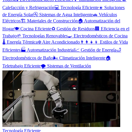
Calefacción y Refrigeración
💻
Tecnología Eficiente
☀️
Soluciones
de Energía Solar
🚰
Sistemas de Agua Inteligente
🚗
Vehículos
Eléctricos
🏗️
Materiales de Construcción
🏠
Automatización del
Hogar
🍽️
Cocina Eficiente
♻️
Gestión de Residuos
🏢
Eficiencia en el
Trabajo
🌱
Tecnologías Renovables
🍳
Electrodomésticos de Cocina
🌡️
Energía Térmica
❄️
Aire Acondicionado
👨‍👩‍👧‍👦
Estilos de Vida
Eficientes
🏭
Automatización Industrial
📈
Gestión de Energía
🛁
Electrodomésticos de Baño
🌬️
Climatización Inteligente
🏠
Teletrabajo Eficiente
🌪️
Sistemas de Ventilación
Tecnología Eficiente