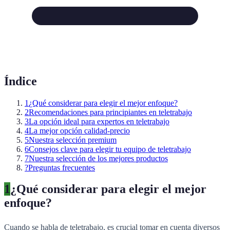
Índice
1
¿Qué considerar para elegir el mejor enfoque?
2
Recomendaciones para principiantes en teletrabajo
3
La opción ideal para expertos en teletrabajo
4
La mejor opción calidad-precio
5
Nuestra selección premium
6
Consejos clave para elegir tu equipo de teletrabajo
7
Nuestra selección de los mejores productos
?
Preguntas frecuentes
1
¿Qué considerar para elegir el mejor
enfoque?
Cuando se habla de teletrabajo, es crucial tomar en cuenta diversos