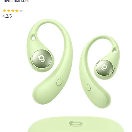
mediamarkt.es
★
★
★
★
★
4.2
/5