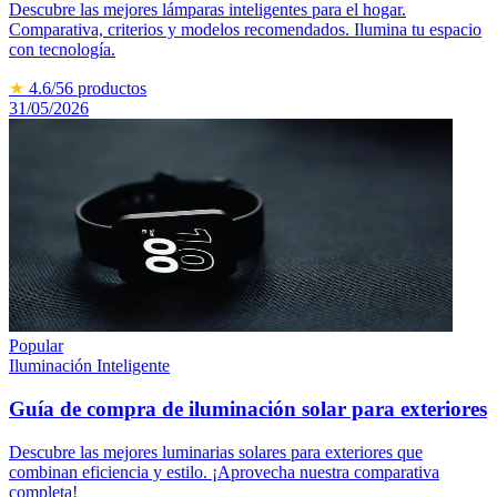
Descubre las mejores lámparas inteligentes para el hogar.
Comparativa, criterios y modelos recomendados. Ilumina tu espacio
con tecnología.
★
4.6
/5
6
productos
31/05/2026
Popular
Iluminación Inteligente
Guía de compra de iluminación solar para exteriores
Descubre las mejores luminarias solares para exteriores que
combinan eficiencia y estilo. ¡Aprovecha nuestra comparativa
completa!