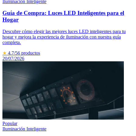
Iluminación Inteligente
Guía de Compra: Luces LED Inteligentes para el
Hogar
Descubre cómo elegir las mejores luces LED inteligentes para tu
hogar y mejora la experiencia de iluminación con nuestra guía
completa.
★
4.7
/5
6
productos
20/07/2026
Popular
Iluminación Inteligente