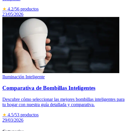
★
4.2
/5
6
productos
23/05/2026
Iluminación Inteligente
Comparativa de Bombillas Inteligentes
Descubre cómo seleccionar las mejores bombillas inteligentes para
tu hogar con nuestra guía detallada y comparativa.
★
4.5
/5
3
productos
29/03/2026