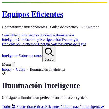
Equipos Eficientes
Comparativas independientes · Guías de expertos · 100% gratis
Guías
|
Electrodomésticos Eficientes
Iluminación
Inteligente
Calefacción y Refrigeración
Tecnología
Eficiente
Soluciones de Energía Solar
Sistemas de Agua
Inteligente
|
Sobre nosotros
|
Buscar
Menú
Inicio
Guías
Iluminación Inteligente
💡
Iluminación Inteligente
Consigue la iluminación perfecta con ahorro energético.
Todos
📺
Electrodomésticos Eficientes
💡
Iluminación Inteligente
🔥