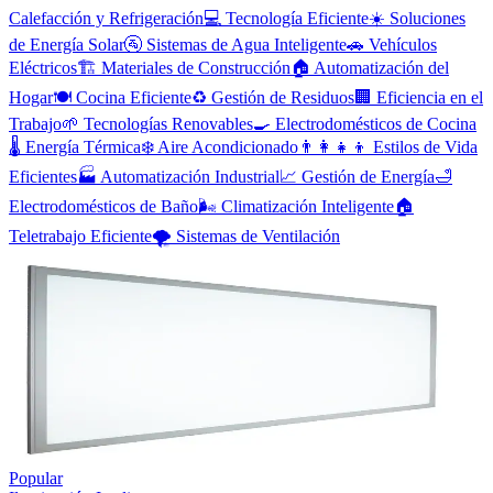
Calefacción y Refrigeración
💻
Tecnología Eficiente
☀️
Soluciones
de Energía Solar
🚰
Sistemas de Agua Inteligente
🚗
Vehículos
Eléctricos
🏗️
Materiales de Construcción
🏠
Automatización del
Hogar
🍽️
Cocina Eficiente
♻️
Gestión de Residuos
🏢
Eficiencia en el
Trabajo
🌱
Tecnologías Renovables
🍳
Electrodomésticos de Cocina
🌡️
Energía Térmica
❄️
Aire Acondicionado
👨‍👩‍👧‍👦
Estilos de Vida
Eficientes
🏭
Automatización Industrial
📈
Gestión de Energía
🛁
Electrodomésticos de Baño
🌬️
Climatización Inteligente
🏠
Teletrabajo Eficiente
🌪️
Sistemas de Ventilación
Popular