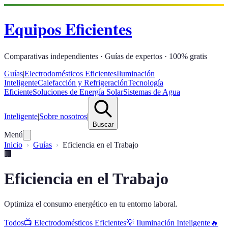
Equipos Eficientes
Comparativas independientes · Guías de expertos · 100% gratis
Guías
|
Electrodomésticos Eficientes
Iluminación
Inteligente
Calefacción y Refrigeración
Tecnología
Eficiente
Soluciones de Energía Solar
Sistemas de Agua
Inteligente
|
Sobre nosotros
|
Buscar
Menú
Inicio
Guías
Eficiencia en el Trabajo
🏢
Eficiencia en el Trabajo
Optimiza el consumo energético en tu entorno laboral.
Todos
📺
Electrodomésticos Eficientes
💡
Iluminación Inteligente
🔥