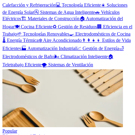
Calefacción y Refrigeración
💻
Tecnología Eficiente
☀️
Soluciones
de Energía Solar
🚰
Sistemas de Agua Inteligente
🚗
Vehículos
Eléctricos
🏗️
Materiales de Construcción
🏠
Automatización del
Hogar
🍽️
Cocina Eficiente
♻️
Gestión de Residuos
🏢
Eficiencia en el
Trabajo
🌱
Tecnologías Renovables
🍳
Electrodomésticos de Cocina
🌡️
Energía Térmica
❄️
Aire Acondicionado
👨‍👩‍👧‍👦
Estilos de Vida
Eficientes
🏭
Automatización Industrial
📈
Gestión de Energía
🛁
Electrodomésticos de Baño
🌬️
Climatización Inteligente
🏠
Teletrabajo Eficiente
🌪️
Sistemas de Ventilación
Popular