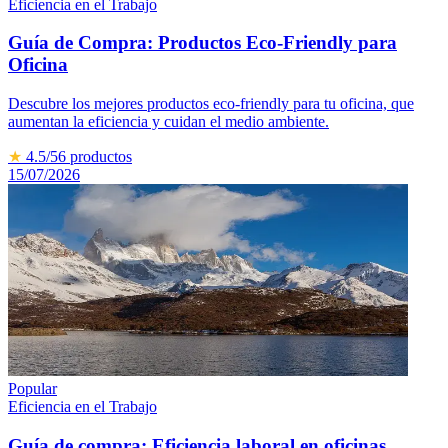
Eficiencia en el Trabajo
Guía de Compra: Productos Eco-Friendly para
Oficina
Descubre los mejores productos eco-friendly para tu oficina, que
aumentan la eficiencia y cuidan el medio ambiente.
★
4.5
/5
6
productos
15/07/2026
Popular
Eficiencia en el Trabajo
Guía de compra: Eficiencia laboral en oficinas