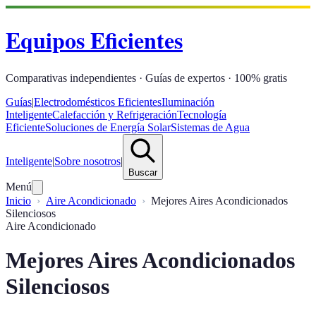
Equipos Eficientes
Comparativas independientes · Guías de expertos · 100% gratis
Guías
|
Electrodomésticos Eficientes
Iluminación
Inteligente
Calefacción y Refrigeración
Tecnología
Eficiente
Soluciones de Energía Solar
Sistemas de Agua
Inteligente
|
Sobre nosotros
|
Buscar
Menú
Inicio
Aire Acondicionado
Mejores Aires Acondicionados
Silenciosos
Aire Acondicionado
Mejores Aires Acondicionados
Silenciosos