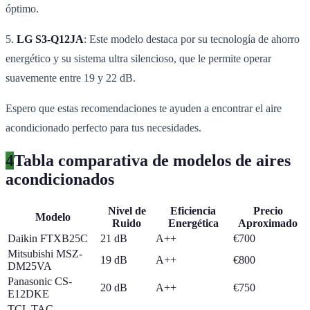
óptimo.
5.
LG S3-Q12JA
: Este modelo destaca por su tecnología de ahorro
energético y su sistema ultra silencioso, que le permite operar
suavemente entre 19 y 22 dB.
Espero que estas recomendaciones te ayuden a encontrar el aire
acondicionado perfecto para tus necesidades.
4
Tabla comparativa de modelos de aires
acondicionados
Nivel de
Eficiencia
Precio
Modelo
Ruido
Energética
Aproximado
Daikin FTXB25C
21 dB
A++
€700
Mitsubishi MSZ-
19 dB
A++
€800
DM25VA
Panasonic CS-
20 dB
A++
€750
E12DKE
TCL TAC-