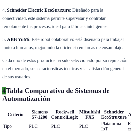
4.
Schneider Electric EcoStruxure
: Diseñado para la
conectividad, este sistema permite supervisar y controlar
remotamente tus procesos, ideal para fábricas inteligentes.
5.
ABB YuMi
: Este robot colaborativo está diseñado para trabajar
junto a humanos, mejorando la eficiencia en tareas de ensamblaje.
Cada uno de estos productos ha sido seleccionado por su reputación
en el mercado, sus características técnicas y la satisfacción general
de sus usuarios.
4
Tabla Comparativa de Sistemas de
Automatización
Siemens
Rockwell
Mitsubishi
Schneider
Criterio
A
S7-1200
ControlLogix
FX5
EcoStruxure
Plataforma
R
Tipo
PLC
PLC
PLC
IoT
c