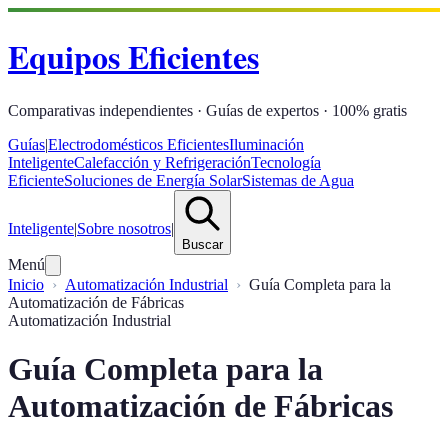
Equipos Eficientes
Comparativas independientes · Guías de expertos · 100% gratis
Guías
|
Electrodomésticos Eficientes
Iluminación
Inteligente
Calefacción y Refrigeración
Tecnología
Eficiente
Soluciones de Energía Solar
Sistemas de Agua
Inteligente
|
Sobre nosotros
|
Buscar
Menú
Inicio
Automatización Industrial
Guía Completa para la
Automatización de Fábricas
Automatización Industrial
Guía Completa para la
Automatización de Fábricas