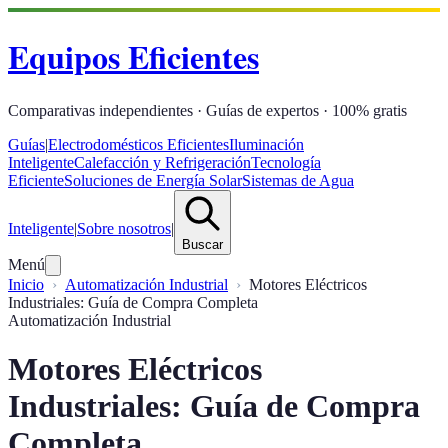
Equipos Eficientes
Comparativas independientes · Guías de expertos · 100% gratis
Guías
|
Electrodomésticos Eficientes
Iluminación
Inteligente
Calefacción y Refrigeración
Tecnología
Eficiente
Soluciones de Energía Solar
Sistemas de Agua
Inteligente
|
Sobre nosotros
|
Buscar
Menú
Inicio
Automatización Industrial
Motores Eléctricos
Industriales: Guía de Compra Completa
Automatización Industrial
Motores Eléctricos
Industriales: Guía de Compra
Completa