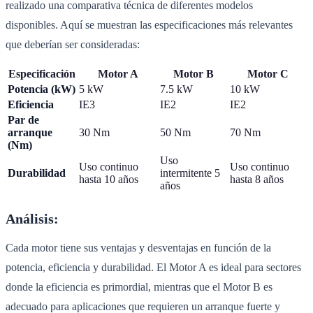
realizado una comparativa técnica de diferentes modelos
disponibles. Aquí se muestran las especificaciones más relevantes
que deberían ser consideradas:
Especificación
Motor A
Motor B
Motor C
Potencia (kW)
5 kW
7.5 kW
10 kW
Eficiencia
IE3
IE2
IE2
Par de
arranque
30 Nm
50 Nm
70 Nm
(Nm)
Uso
Uso continuo
Uso continuo
Durabilidad
intermitente 5
hasta 10 años
hasta 8 años
años
Análisis:
Cada motor tiene sus ventajas y desventajas en función de la
potencia, eficiencia y durabilidad. El Motor A es ideal para sectores
donde la eficiencia es primordial, mientras que el Motor B es
adecuado para aplicaciones que requieren un arranque fuerte y