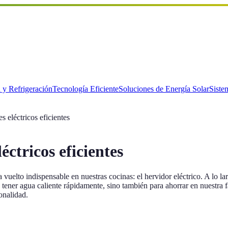
 y Refrigeración
Tecnología Eficiente
Soluciones de Energía Solar
Siste
 eléctricos eficientes
ctricos eficientes
vuelto indispensable en nuestras cocinas: el hervidor eléctrico. A lo l
 tener agua caliente rápidamente, sino también para ahorrar en nuestra fac
onalidad.