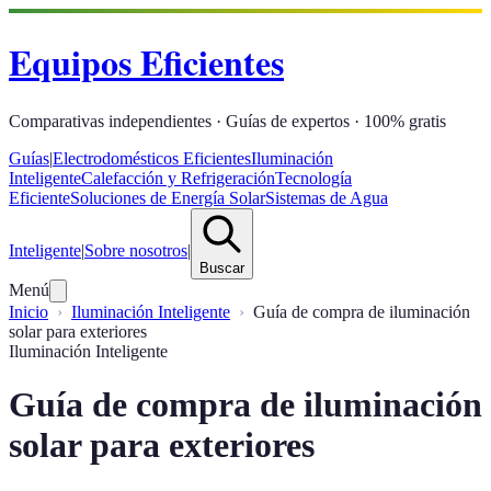
Equipos Eficientes
Comparativas independientes · Guías de expertos · 100% gratis
Guías
|
Electrodomésticos Eficientes
Iluminación
Inteligente
Calefacción y Refrigeración
Tecnología
Eficiente
Soluciones de Energía Solar
Sistemas de Agua
Inteligente
|
Sobre nosotros
|
Buscar
Menú
Inicio
Iluminación Inteligente
Guía de compra de iluminación
solar para exteriores
Iluminación Inteligente
Guía de compra de iluminación
solar para exteriores