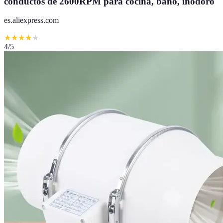
conductos de 2600RPM para cocina, baño, inodoro
es.aliexpress.com
★
★
★
★
★
4
/5