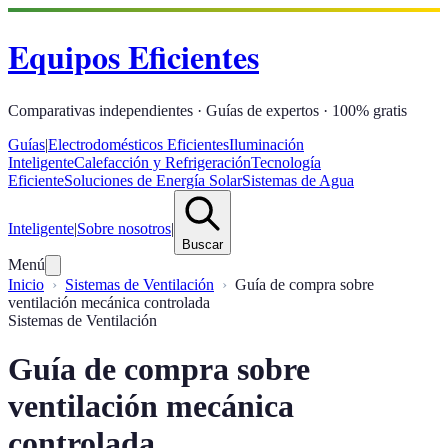
Equipos Eficientes
Comparativas independientes · Guías de expertos · 100% gratis
Guías
|
Electrodomésticos Eficientes
Iluminación
Inteligente
Calefacción y Refrigeración
Tecnología
Eficiente
Soluciones de Energía Solar
Sistemas de Agua
Inteligente
|
Sobre nosotros
|
Buscar
Menú
Inicio
Sistemas de Ventilación
Guía de compra sobre
ventilación mecánica controlada
Sistemas de Ventilación
Guía de compra sobre
ventilación mecánica
controlada