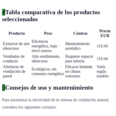
4
Tabla comparativa de los productos
seleccionados
Precio
Producto
Pros
Contras
EUR
Eficiencia
Extractor de aire
Mantenimiento
energética, bajo
116.94
silencioso
periódico
nivel sonoro
Ventilador de
Alto rendimiento,
Requiere espacio
116.94
conducto
silencioso
para tubería
Aberturas de
Eficacia limitada
Varía
Ecológicos, sin
ventilación de
en climas
según
consumo energético
pared
extremos
modelo
5
Consejos de uso y mantenimiento
Para maximizar la efectividad de tu sistema de ventilación natural,
considera los siguientes consejos: