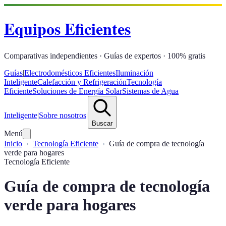
Equipos Eficientes
Comparativas independientes · Guías de expertos · 100% gratis
Guías
|
Electrodomésticos Eficientes
Iluminación
Inteligente
Calefacción y Refrigeración
Tecnología
Eficiente
Soluciones de Energía Solar
Sistemas de Agua
Inteligente
|
Sobre nosotros
|
Buscar
Menú
Inicio
Tecnología Eficiente
Guía de compra de tecnología
verde para hogares
Tecnología Eficiente
Guía de compra de tecnología
verde para hogares