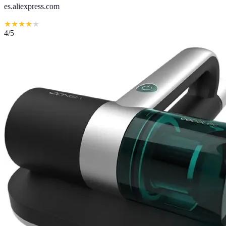
es.aliexpress.com
★
★
★
★
★
4
/5