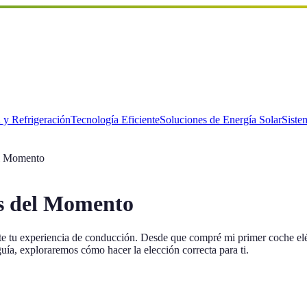
 y Refrigeración
Tecnología Eficiente
Soluciones de Energía Solar
Siste
el Momento
os del Momento
e tu experiencia de conducción. Desde que compré mi primer coche eléc
ía, exploraremos cómo hacer la elección correcta para ti.